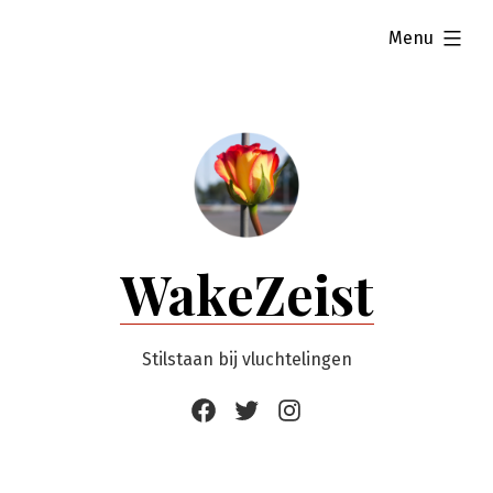
Ga
uitgevouwen
Menu
naar
de
inhoud
WakeZeist
Stilstaan bij vluchtelingen
Facebook
Twitter
Instagram