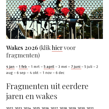
Wakes 2026
(klik
hier
voor
fragmenten)
4 jan
–
1 feb
– 1 mrt –
5 april
– 3 mei –
7 juni
– 5 juli – 2
aug – 6 sep – 4 okt – 1 nov – 6 dec
Fragmenten uit eerdere
jaren en wakes
2012
,
2013
,
2014
,
2015
,
2016
,
2017
,
2018
,
2019
,
2020
,
2021
,