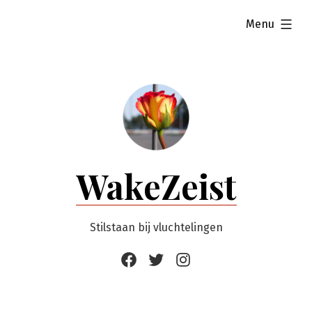
Ga
uitgevouwen
Menu
naar
de
inhoud
WakeZeist
Stilstaan bij vluchtelingen
Facebook
Twitter
Instagram