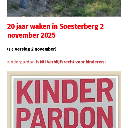
20 jaar waken in Soesterberg
2
november
2025
(zie
verslag 2 november
)
Kinderpardon is
NU
Verblijfsrecht
voor kinderen
!