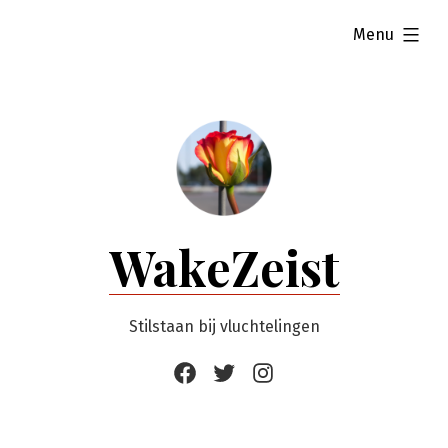
Ga
uitgevouwen
Menu
naar
de
inhoud
WakeZeist
Stilstaan bij vluchtelingen
Facebook
Twitter
Instagram