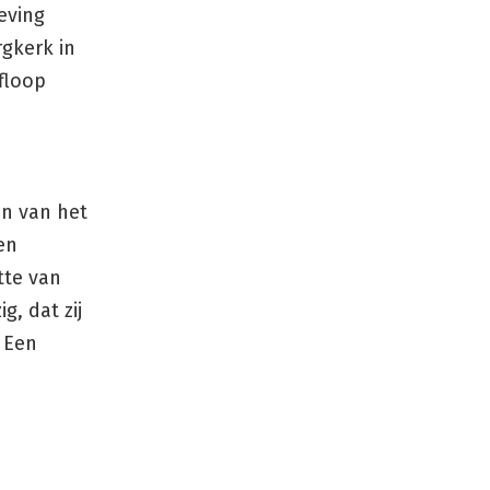
eving
rgkerk in
floop
jn van het
en
tte van
, dat zij
 Een