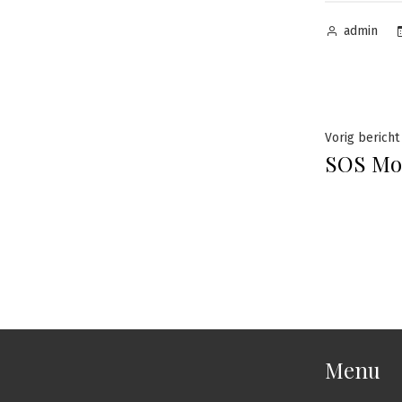
Geplaatst
admin
door
Beric
Vorig bericht
SOS Mo
navig
Menu