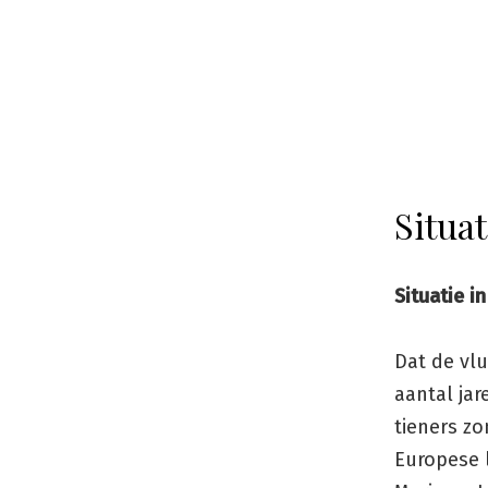
Situa
Situatie i
Dat de vl
aantal jar
tieners zo
Europese l