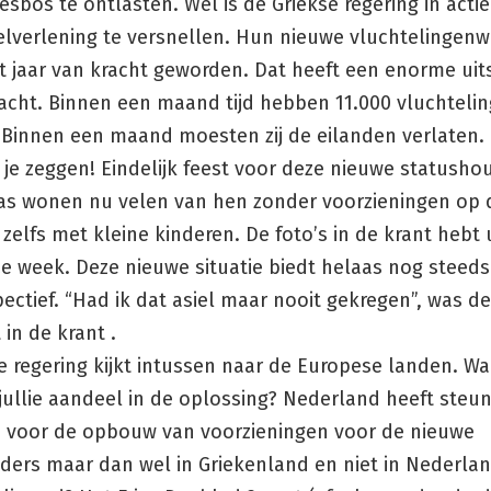
esbos te ontlasten. Wel is de Griekse regering in act
lverlening te versnellen. Hun nieuwe vluchtelingenwe
it jaar van kracht geworden. Dat heeft een enorme ui
acht. Binnen een maand tijd hebben 11.000 vluchtelin
 Binnen een maand moesten zij de eilanden verlaten.
je zeggen! Eindelijk feest voor deze nieuwe statusho
as wonen nu velen van hen zonder voorzieningen op d
 zelfs met kleine kinderen. De foto’s in de krant hebt 
ze week. Deze nieuwe situatie biedt helaas nog steed
ectief. “Had ik dat asiel maar nooit gekregen”, was de
in de krant .
 regering kijkt intussen naar de Europese landen. Waa
 jullie aandeel in de oplossing? Nederland heeft steu
 voor de opbouw van voorzieningen voor de nieuwe
ders maar dan wel in Griekenland en niet in Nederlan