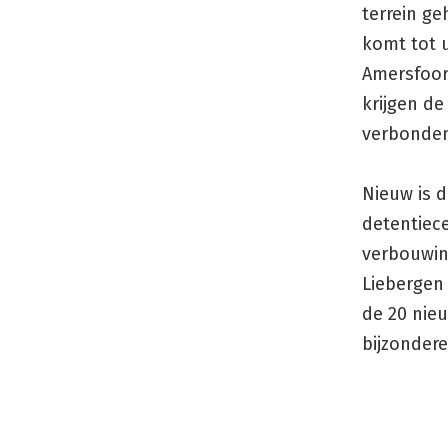
terrein g
komt tot u
Amersfoor
krijgen d
verbonde
Nieuw is 
detentiec
verbouwing
Liebergen 
de 20 nie
bijzonder