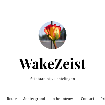
WakeZeist
Stilstaan bij vluchtelingen
t
Route
Achtergrond
In het nieuws
Contact
Pr