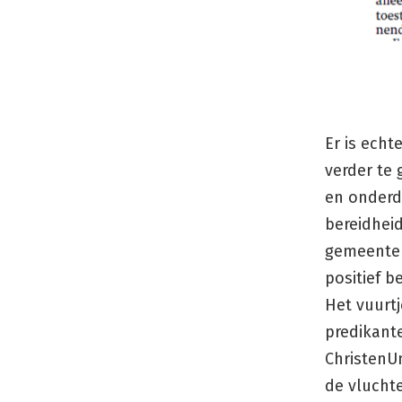
Er is ech
verder te 
en onderd
bereidhei
gemeente 
positief b
Het vuurt
predikant
ChristenUn
de vlucht