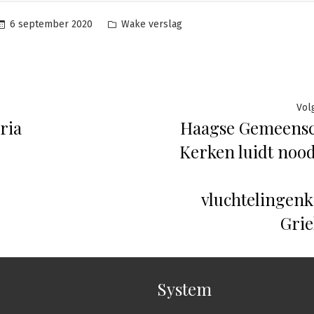
Geplaatst
6 september 2020
Wake verslag
in
ht
Vorig
Vol
ria
Haagse Gemeensc
bericht:
atie
Kerken luidt noo
vluchtelingen
Gri
System