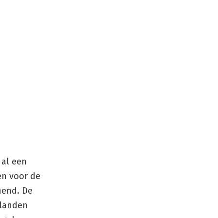
 al een
en voor de
jnend. De
ilanden