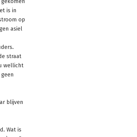
ie gekomen
t is in
tstroom op
gen asiel
uders.
e straat
u wellicht
s geen
r blijven
n
d. Wat is