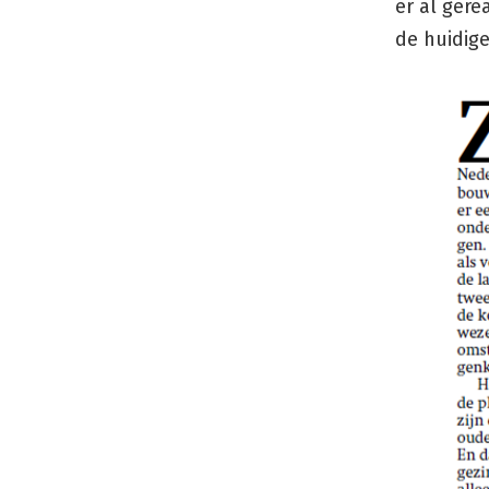
er al gere
de huidige