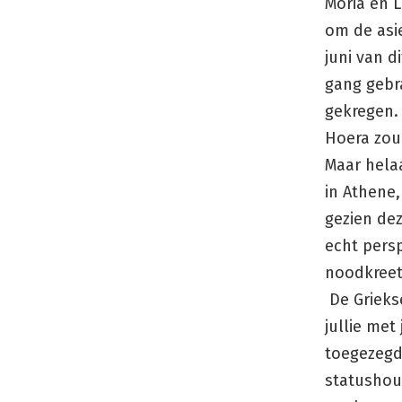
Moria en L
om de asie
juni van d
gang gebr
gekregen.
Hoera zou 
Maar hela
in Athene,
gezien de
echt persp
noodkreet 
De Griekse
jullie met
toegezegd
statushou