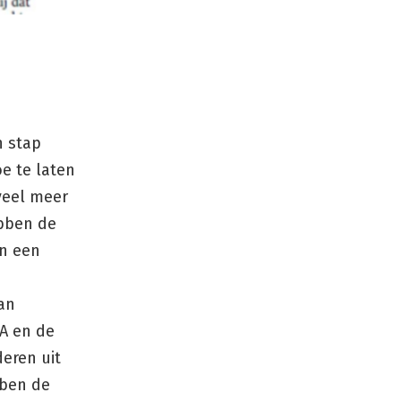
n stap
e te laten
veel meer
ebben de
n een
an
A en de
eren uit
bben de