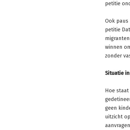
petitie on
Ook paus F
petitie D
migranten
winnen om
zonder va
Situatie in
Hoe staat 
gedetineer
geen kinde
uitzicht o
aanvragen