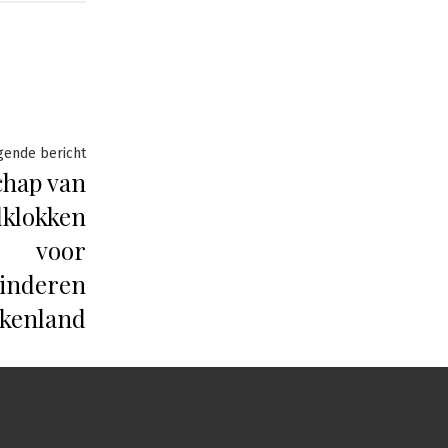
Volgende
gende bericht
hap van
bericht:
dklokken
voor
kinderen
ekenland