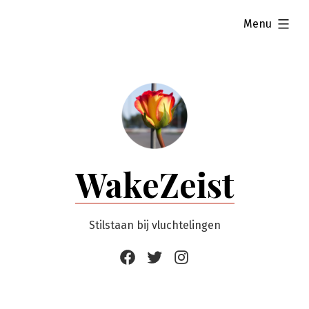
Ga
uitgevouwen
Menu
naar
de
inhoud
WakeZeist
Stilstaan bij vluchtelingen
Facebook
Twitter
Instagram