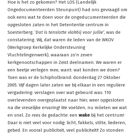
Hoe is het zo gekomen? Het LOS (Landelijk
Ongedocumenteerden Steunpunt) had ons gevraagd om
ook eens wat te doen voor de ongeducumenteerden die
opgesloten zaten in het Detententie centrum in
Soesterberg. ‘
Dat is tenslotte vlakbij voor jullie’
, was de
constatering. Wij, dat waren de leden van de WKOV
(Werkgroep Kerkelijke Ondersteuning
Vluchtelingenwerk), waaraan zo’n zeven
kerkgenootschappen in Zeist deelnamen. We waren er
een beetje verlegen mee, want: wat konden we doen?
Toen was er de Schipholbrand: donderdag 27 Oktober
2005. Vijf dagen later zaten we bij elkaar in een reguliere
vergadering: verslagen over wat gebeurd was: 110
overlevenden overgeplaatst naar hier, weer opgesloten
na die vreselijke ervaring! We voelden, nu móeten we wat
en snel. Zo rees de gedachte: een
wake
bij het centrum!
Daar is niet veel voor nodig: licht, fakkels, stilte, liederen,
gebed. En vooral publiciteit, veel publiciteit!! Zo stonden