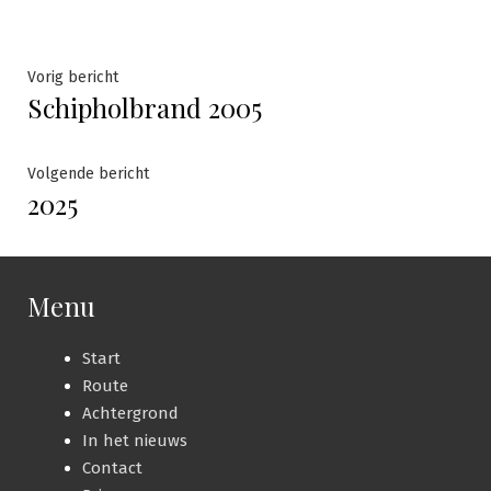
Bericht
Vorig
Vorig bericht
Schipholbrand 2005
bericht:
navigatie
Volgende
Volgende bericht
2025
bericht:
Menu
Start
Route
Achtergrond
In het nieuws
Contact