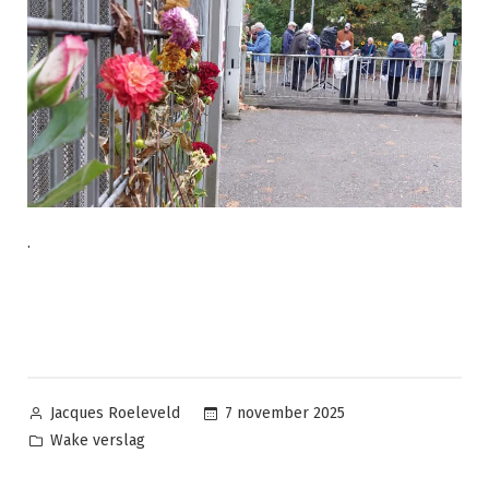
.
Geplaatst
7 november 2025
Jacques Roeleveld
door
Geplaatst
Wake verslag
in