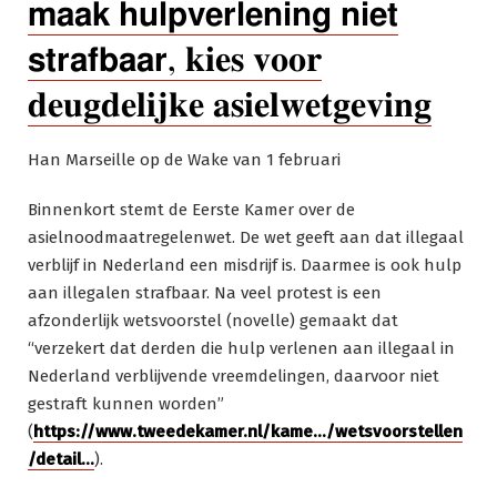
𝗺𝗮𝗮𝗸 𝗵𝘂𝗹𝗽𝘃𝗲𝗿𝗹𝗲𝗻𝗶𝗻𝗴 𝗻𝗶𝗲𝘁
𝘀𝘁𝗿𝗮𝗳𝗯𝗮𝗮𝗿, 𝐤𝐢𝐞𝐬 𝐯𝐨𝐨𝐫
𝐝𝐞𝐮𝐠𝐝𝐞𝐥𝐢𝐣𝐤𝐞 𝐚𝐬𝐢𝐞𝐥𝐰𝐞𝐭𝐠𝐞𝐯𝐢𝐧𝐠
Han Marseille op de Wake van 1 februari
Binnenkort stemt de Eerste Kamer over de
asielnoodmaatregelenwet. De wet geeft aan dat illegaal
verblijf in Nederland een misdrijf is. Daarmee is ook hulp
aan illegalen strafbaar. Na veel protest is een
afzonderlijk wetsvoorstel (novelle) gemaakt dat
“verzekert dat derden die hulp verlenen aan illegaal in
Nederland verblijvende vreemdelingen, daarvoor niet
gestraft kunnen worden”
(
https://www.tweedekamer.nl/kame…/wetsvoorstellen
/detail…
).