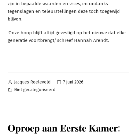
zijn in bepaalde waarden en visies, en ondanks
tegenslagen en teleurstellingen deze toch toegewijd
blijven.
‘Onze hoop blijft altijd gevestigd op het nieuwe dat elke
generatie voortbrengt,’ schreef Hannah Arendt.
Geplaatst
7 juni 2026
Jacques Roeleveld
door
Geplaatst
Niet gecategoriseerd
in
𝐎𝐩𝐫𝐨𝐞𝐩 𝐚𝐚𝐧 𝐄𝐞𝐫𝐬𝐭𝐞 𝐊𝐚𝐦𝐞𝐫: