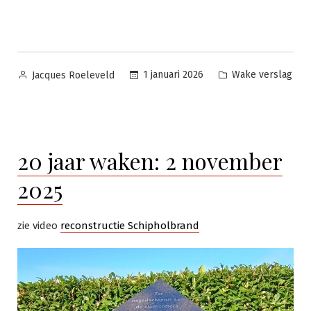
Geplaatst
Geplaatst
1 januari 2026
Wake verslag
Jacques Roeleveld
door
in
20 jaar waken: 2 november
2025
zie video
reconstructie Schipholbrand