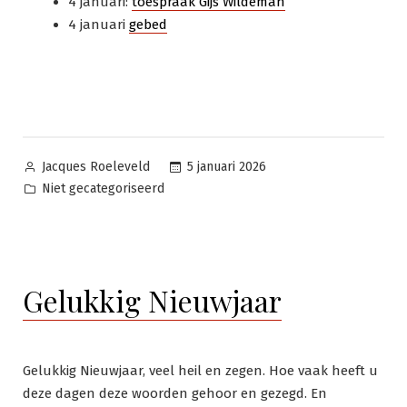
4 januari:
toespraak Gijs Wildeman
4 januari
gebed
Geplaatst
5 januari 2026
Jacques Roeleveld
door
Geplaatst
Niet gecategoriseerd
in
Gelukkig Nieuwjaar
Gelukkig Nieuwjaar, veel heil en zegen. Hoe vaak heeft u
deze dagen deze woorden gehoor en gezegd. En