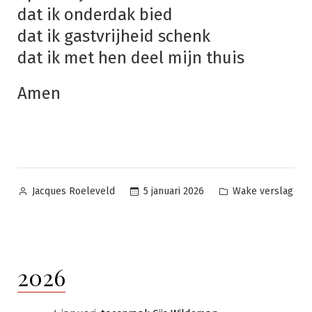
dat ik onderdak bied
dat ik gastvrijheid schenk
dat ik met hen deel mijn thuis
Amen
Geplaatst
Geplaatst
5 januari 2026
Wake verslag
Jacques Roeleveld
door
in
2026