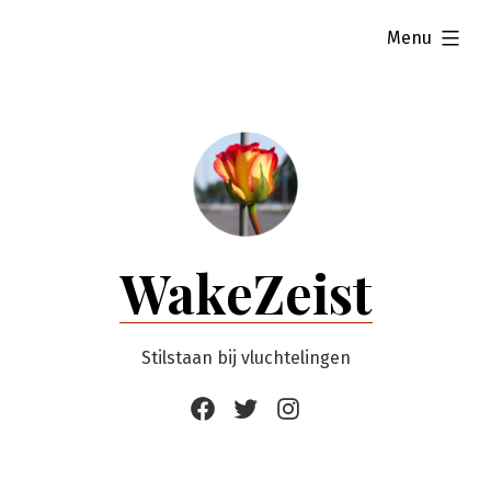
Ga
uitgevouwen
Menu
naar
de
inhoud
WakeZeist
Stilstaan bij vluchtelingen
Facebook
Twitter
Instagram