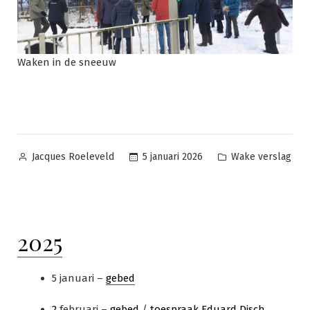
Waken in de sneeuw
Geplaatst
Geplaatst
5 januari 2026
Wake verslag
Jacques Roeleveld
door
in
2025
5 januari –
gebed
2
februari –
gebed
/
toespraak Eduard Disch