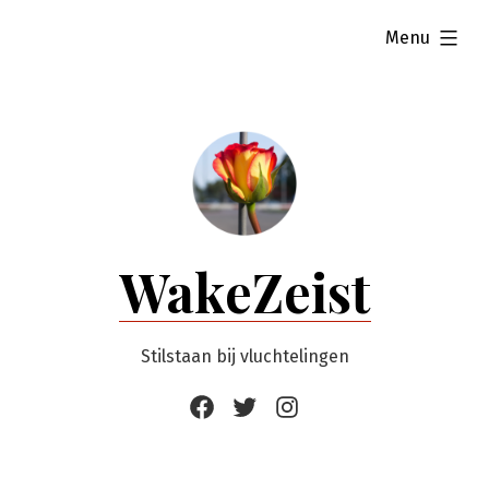
Ga
uitgevouwen
Menu
naar
de
inhoud
WakeZeist
Stilstaan bij vluchtelingen
Facebook
Twitter
Instagram