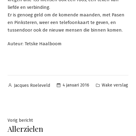
liefde en verbinding.
Er is genoeg geld om de komende maanden, met Pasen
en Pinksteren, weer een telefoonkaart te geven, en
tussendoor ook de nieuwe mensen die binnen komen.
Auteur: Tetske Haalboom
Geplaatst
Geplaatst
4 januari 2016
Wake verslag
Jacques Roeleveld
door
in
Bericht
Vorig
Vorig bericht
Allerzielen
bericht:
navigatie