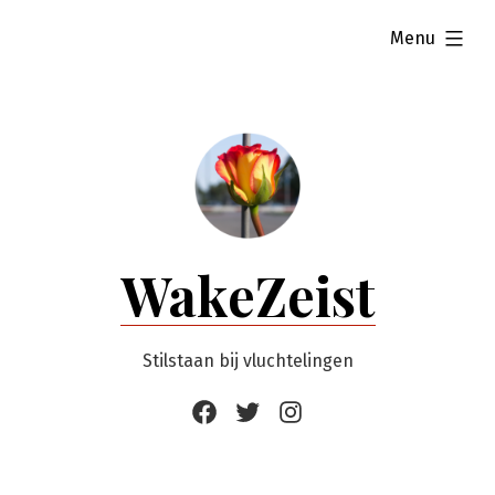
Ga
uitgevouwen
Menu
naar
de
inhoud
WakeZeist
Stilstaan bij vluchtelingen
Facebook
Twitter
Instagram