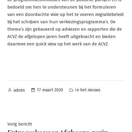
bedoeld om hen te ondersteunen bij het formuleren
van een doordachte visie op het te voeren migratiebeleid
bij het schrijven van hun verkiezingsprogramma’s. De
thema’s zijn gebaseerd op adviezen en rapporten die de
ACVZ de afgelopen jaren heeft uitgebracht en bieden
daarmee een quick view op het werk van de ACVZ.
Geplaatst
Geplaatst
17 maart 2020
In het nieuws
admin
door
in
Bericht
Vorig
Vorig bericht
bericht: