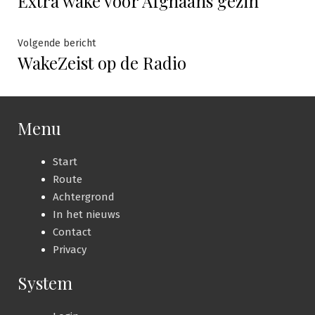
Extra wake voor Afghaans gezin
navigatie
Volgende
Volgende bericht
WakeZeist op de Radio
bericht:
Menu
Start
Route
Achtergrond
In het nieuws
Contact
Privacy
System