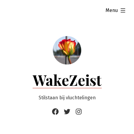
Ga
uitgevouwen
Menu
naar
de
inhoud
WakeZeist
Stilstaan bij vluchtelingen
Facebook
Twitter
Instagram