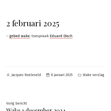
2 februari 2025
–
gebed wake
, toespraak
Eduard Disch
Geplaatst
Geplaatst
6 januari 2025
Wake verslag
Jacques Roeleveld
door
in
Bericht
Vorig
Vorig bericht
Wake 1 december 2024
bericht: