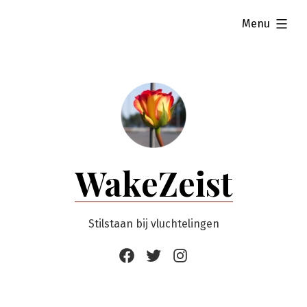
Ga
uitgevouwen
Menu
naar
de
inhoud
WakeZeist
Stilstaan bij vluchtelingen
Facebook
Twitter
Instagram