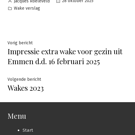
Geplaatst
28 oktober 2025
Jacques Roeleveld
door
Geplaatst
Wake verslag
in
Bericht
Vorig
Vorig bericht
Impressie extra wake voor gezin uit
bericht:
navigatie
Emmen d.d. 16 februari 2025
Volgende
Volgende bericht
Wakes 2023
bericht:
Menu
Start