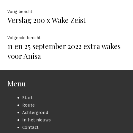
Bericht
Vorig
Vorig bericht
Verslag 200 x Wake Zeist
bericht:
navigatie
Volgende
Volgende bericht
11 en 25 september 2022 extra wakes
bericht:
voor Anisa
Menu
Start
Route
Achtergrond
In het nieuws
Contact