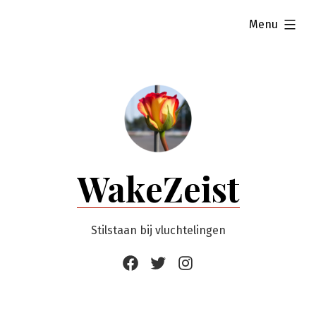
Ga
uitgevouwen
Menu
naar
de
inhoud
WakeZeist
Stilstaan bij vluchtelingen
Facebook
Twitter
Instagram