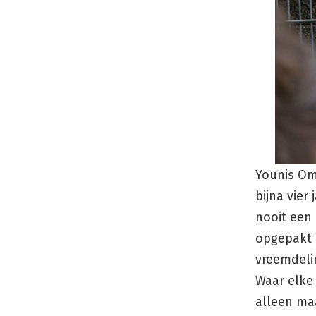
Younis Om
bijna vier
nooit een 
opgepakt b
vreemdelin
Waar elke 
alleen ma