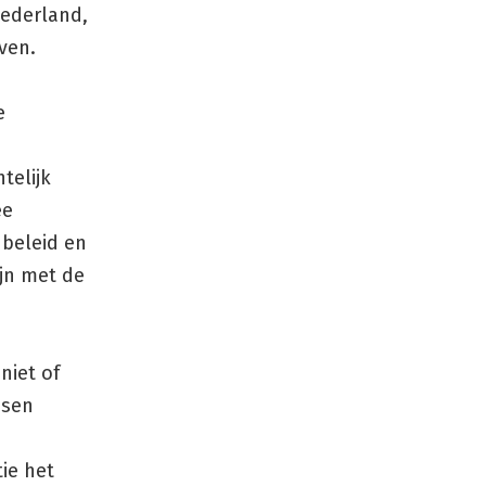
Nederland,
ven.
e
telijk
ee
beleid en
ijn met de
niet of
nsen
ie het