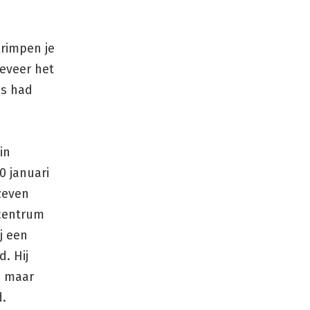
krimpen je
geveer het
us had
in
0 januari
zeven
scentrum
j een
. Hij
n maar
d.