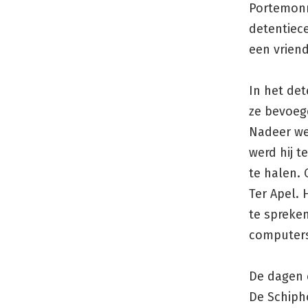
Portemonn
detentiece
een vriend
In het det
ze bevoeg
Nadeer wer
werd hij 
te halen. 
Ter Apel. 
te spreken
computers
De dagen e
De Schipho