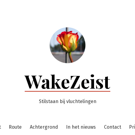
WakeZeist
Stilstaan bij vluchtelingen
t
Route
Achtergrond
In het nieuws
Contact
Pr