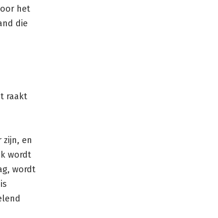
voor het
and die
t raakt
zijn, en
jk wordt
ag, wordt
is
elend