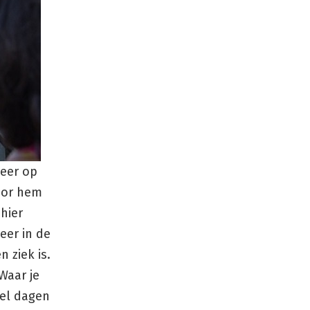
neer op
voor hem
 hier
eer in de
n ziek is.
Waar je
eel dagen