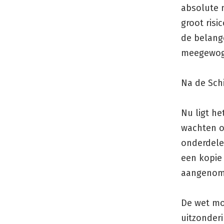
absolute 
groot risi
de belang
meegewog
Na de Sch
Nu ligt h
wachten o
onderdelen
een kopie
aangenome
De wet mo
uitzonder