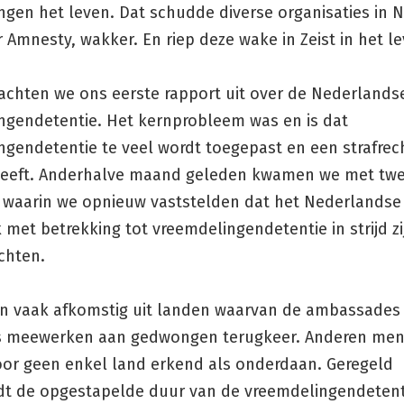
ngen het leven. Dat schudde diverse organisaties in 
Amnesty, wakker. En riep deze wake in Zeist in het le
rachten we ons eerste rapport uit over de Nederlands
ngendetentie. Het kernprobleem was en is dat
gendetentie te veel wordt toegepast en een strafrech
heeft. Anderhalve maand geleden kwamen we met tw
 waarin we opnieuw vaststelden dat het Nederlandse 
k met betrekking tot vreemdelingendetentie in strijd z
chten.
jn vaak afkomstig uit landen waarvan de ambassades 
s meewerken aan gedwongen terugkeer. Anderen me
or geen enkel land erkend als onderdaan. Geregeld
jdt de opgestapelde duur van de vreemdelingendetent