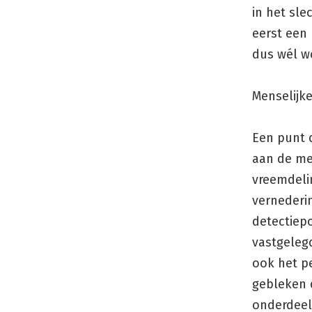
in het sl
eerst een 
dus wél wo
Menselijk
Een punt d
aan de men
vreemdeli
vernederin
detectiepo
vastgelegd
ook het pe
gebleken 
onderdeel