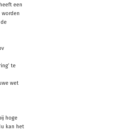
heeft een
ie worden
nde
ov
ing’ te
euwe wet
ij hoge
Nu kan het