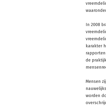
vreemdeli
waaronder 
In 2008 b
vreemdeli
vreemdelin
karakter 
rapporten
de praktij
mensenre
Mensen zi
nauwelijk
worden do
overschri