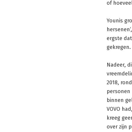
of hoevee
Younis gro
hersenen’,
ergste dat
gekregen.
Nadeer, di
vreemdelin
2018, ron
personen i
binnen gel
VOVO had,
kreeg geen
over zijn 