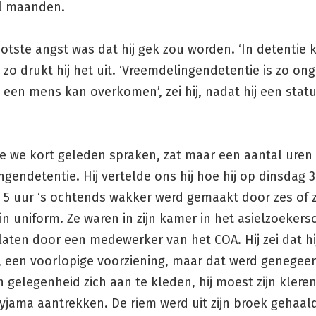
l maanden.
otste angst was dat hij gek zou worden. ‘In detentie 
 zo drukt hij het uit. ‘Vreemdelingendetentie is zo on
 een mens kan overkomen’, zei hij, nadat hij een stat
e we kort geleden spraken, zat maar een aantal uren 
gendetentie. Hij vertelde ons hij hoe hij op dinsdag 3
d 5 uur ‘s ochtends wakker werd gemaakt door zes of 
n uniform. Ze waren in zijn kamer in het asielzoeker
aten door een medewerker van het COA. Hij zei dat hi
 een voorlopige voorziening, maar dat werd genegeerd
 gelegenheid zich aan te kleden, hij moest zijn klere
pyjama aantrekken. De riem werd uit zijn broek gehaal