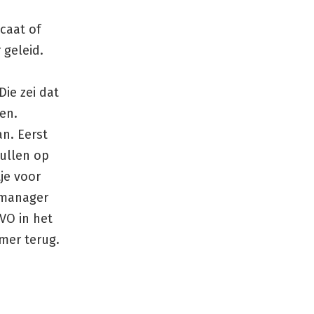
caat of
 geleid.
ie zei dat
en.
n. Eerst
pullen op
je voor
semanager
VO in het
mer terug.