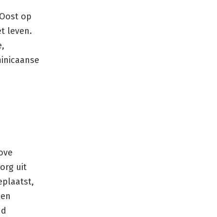
-Oost op
t leven.
,
minicaanse
rove
org uit
plaatst,
ien
nd