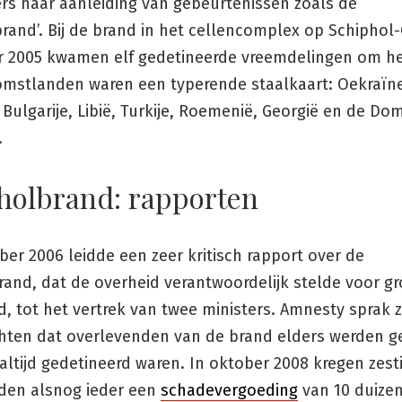
ers naar aanleiding van gebeurtenissen zoals de
rand’. Bij de brand in het cellencomplex op Schiphol
r 2005 kwamen elf gedetineerde vreemdelingen om he
mstlanden waren een typerende staalkaart: Oekraïne
Bulgarije, Libië, Turkije, Roemenië, Georgië en de Do
.
holbrand: rapporten
er 2006 leidde een zeer kritisch rapport over de
rand, dat de overheid verantwoordelijk stelde voor g
d, tot het vertrek van twee ministers. Amnesty sprak z
chten dat overlevenden van de brand elders werden ge
ltijd gedetineerd waren. In oktober 2008 kregen zest
den alsnog ieder een
schadevergoeding
van 10 duize