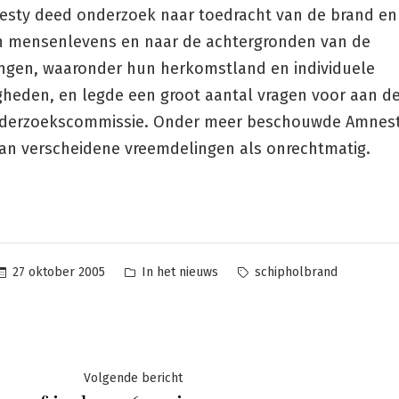
esty deed onderzoek naar toedracht van de brand en
an mensenlevens en naar de achtergronden van de
ngen, waaronder hun herkomstland en individuele
heden, en legde een groot aantal vragen voor aan de
derzoekscommissie. Onder meer beschouwde Amnest
van verscheidene vreemdelingen als onrechtmatig.
Geplaatst
Tags:
27 oktober 2005
In het nieuws
schipholbrand
in
ht
Volgende
Volgende bericht