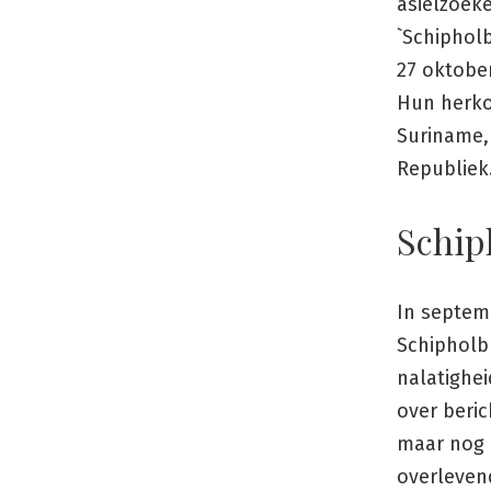
asielzoek
`Schipholb
27 oktobe
Hun herko
Suriname, 
Republiek
Schip
In septemb
Schipholb
nalatighei
over beri
maar nog a
overleven