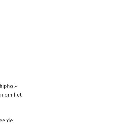
hiphol-
en om het
deerde