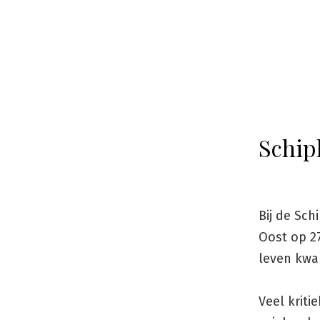
Schip
Bij de Sc
Oost op 2
leven kw
Veel krit