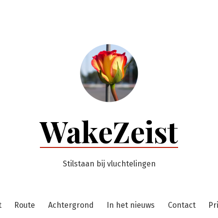
WakeZeist
Stilstaan bij vluchtelingen
t
Route
Achtergrond
In het nieuws
Contact
Pr