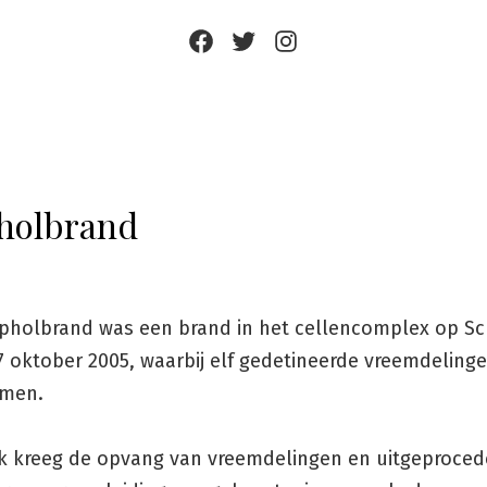
Facebook
Twitter
Instagram
holbrand
hipholbrand was een brand in het cellencomplex op Sc
7 oktober 2005, waarbij elf gedetineerde vreemdeling
amen.
iek kreeg de opvang van vreemdelingen en uitgeproce