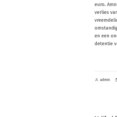
euro. Amn
verlies v
vreemdeli
omstandig
en een on
detentie 
Geplaatst
admin
door
Beric