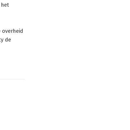
 het
 overheid
y de