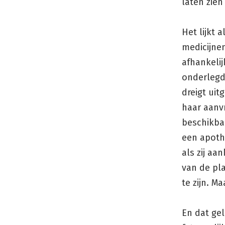
laten zie
Het lijkt 
medicijne
afhankelij
onderlegde
dreigt uit
haar aanvr
beschikbaa
een apothe
als zij aa
van de pla
te zijn. Ma
En dat ge