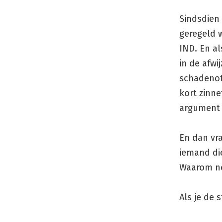
Sindsdien
geregeld w
IND. En a
in de afw
schadenota
kort zinne
argument 
En dan vra
iemand di
Waarom ne
Als je de s