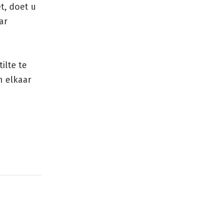
t, doet u
ar
ilte te
n elkaar