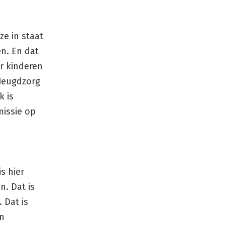
e in staat
n. En dat
er kinderen
Jeugdzorg
k is
missie op
is hier
n. Dat is
 Dat is
en