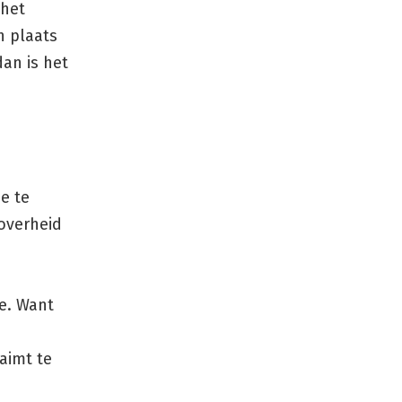
 het
en plaats
an is het
e te
overheid
de. Want
aimt te