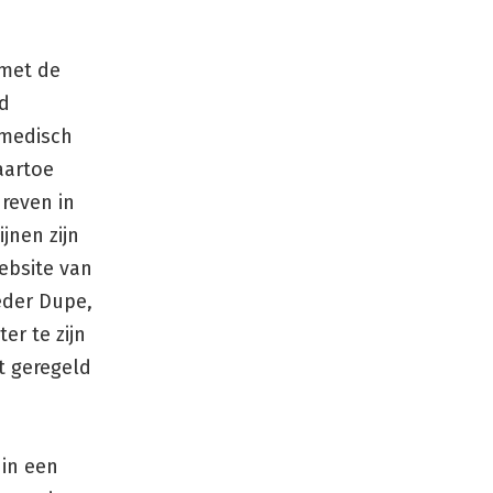
 met de
id
 medisch
aartoe
reven in
jnen zijn
ebsite van
eder Dupe,
er te zijn
t geregeld
 in een