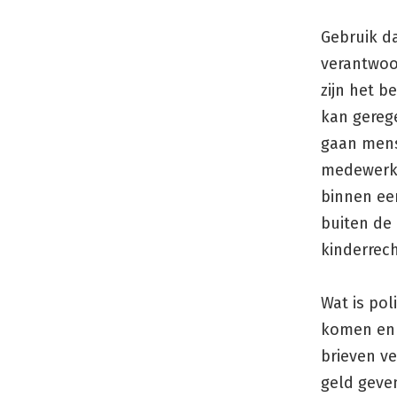
Gebruik d
verantwoo
zijn het 
kan gerege
gaan mens
medewerker
binnen een
buiten de
kinderrec
Wat is pol
komen en 
brieven ve
geld geven