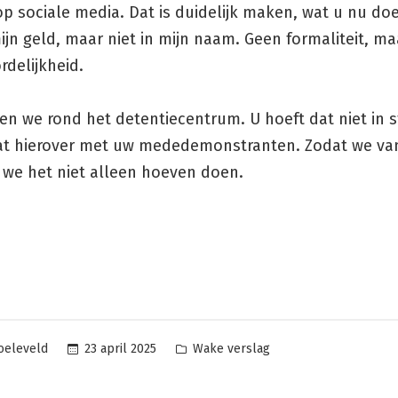
p sociale media. Dat is duidelijk maken, wat u nu doe
jn geld, maar niet in mijn naam. Geen formaliteit, ma
delijkheid.
en we rond het detentiecentrum. U hoeft dat niet in st
at hierover met uw mededemonstranten. Zodat we va
 we het niet alleen hoeven doen.
Geplaatst
23 april 2025
Wake verslag
oeleveld
in