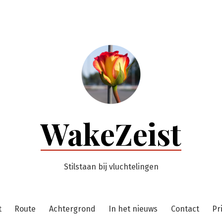
WakeZeist
Stilstaan bij vluchtelingen
t
Route
Achtergrond
In het nieuws
Contact
Pr