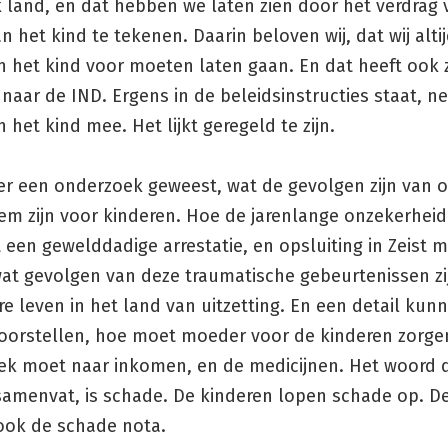
k land, en dat hebben we laten zien door het verdrag 
n het kind te tekenen. Daarin beloven wij, dat wij alti
n het kind voor moeten laten gaan. En dat heeft ook 
aar de IND. Ergens in de beleidsinstructies staat, n
 het kind mee. Het lijkt geregeld te zijn.
 er een onderzoek geweest, wat de gevolgen zijn van 
em zijn voor kinderen. Hoe de jarenlange onzekerheid
 een gewelddadige arrestatie, en opsluiting in Zeist 
wat gevolgen van deze traumatische gebeurtenissen zi
e leven in het land van uitzetting. En een detail kunn
oorstellen, hoe moet moeder voor de kinderen zorgen,
ek moet naar inkomen, en de medicijnen. Het woord d
samenvat, is schade. De kinderen lopen schade op. D
ook de schade nota.