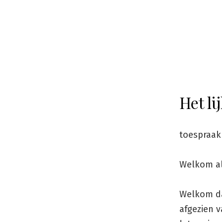
Het li
toespraak
Welkom a
Welkom da
afgezien v