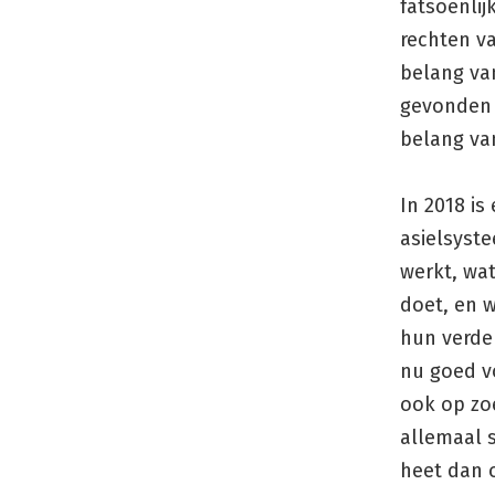
fatsoenlij
rechten va
belang va
gevonden n
belang van
In 2018 is
asielsyste
werkt, wat
doet, en 
hun verder
nu goed v
ook op zo
allemaal 
heet dan 