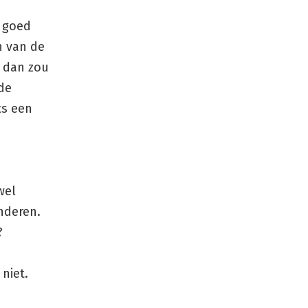
t goed
n van de
, dan zou
de
ts een
wel
nderen.
n?
 niet.