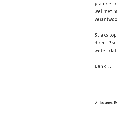
plaatsen o
wel met mi
verantwoor
Straks lop
doen. Pra
weten dat
Dank u.
Geplaatst
Jacques R
door