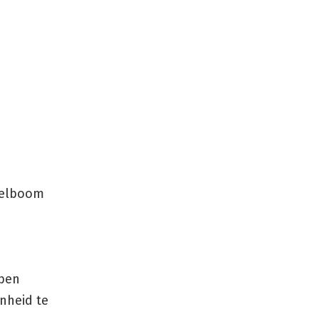
ikelboom
bben
enheid te