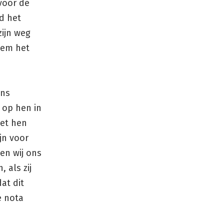
voor de
jd het
zijn weg
eem het
ons
 op hen in
met hen
jn voor
en wij ons
 als zij
at dit
e nota