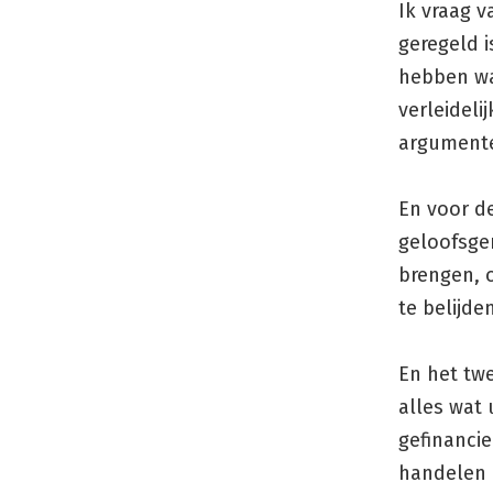
Ik vraag v
geregeld i
hebben wa
verleideli
argumente
En voor d
geloofsge
brengen, 
te belijd
En het twe
alles wat 
gefinancie
handelen 