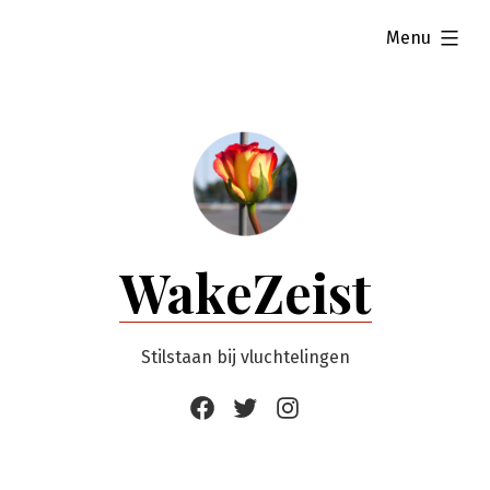
Ga
uitgevouwen
Menu
naar
de
inhoud
WakeZeist
Stilstaan bij vluchtelingen
Facebook
Twitter
Instagram