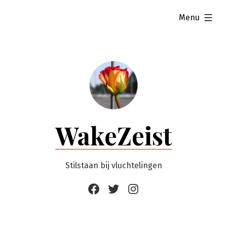
Ga
uitgevouwen
Menu
naar
de
inhoud
WakeZeist
Stilstaan bij vluchtelingen
Facebook
Twitter
Instagram