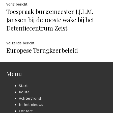
Bericht
Vorig
Vorig bericht
Toespraak burgemeester J.J.L.M.
bericht:
navigatie
Janssen bij de 100ste wake bij het
Detentiecentrum Zeist
Volgende
Volgende bericht
Europese Terugkeerbeleid
bericht:
Menu
Start
Route
Achtergrond
In het nieuws
Contact