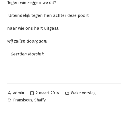
Tegen wie zeggen we dit?
Uiteindelijk tegen hen achter deze poort
naar wie ons hart uitgaat:
Wij zullen doorgaan!
Geertien Morsink
Geplaatst
Geplaatst
2 maart 2014
Wake verslag
admin
door
in
Tags:
,
Fransiscus
Shaffy