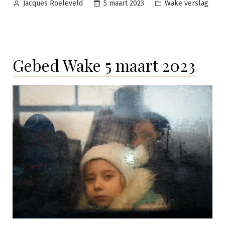
Geplaatst
Geplaatst
5 maart 2023
Wake verslag
Jacques Roeleveld
door
in
Gebed Wake 5 maart 2023