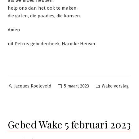
als we moed hebben,
help ons dan het ook te maken:
die gaten, die paadjes, die kansen.
Amen
uit Petrus gebedenboek; Harmke Heuver.
Geplaatst
Geplaatst
5 maart 2023
Wake verslag
Jacques Roeleveld
door
in
Gebed Wake 5 februari 2023