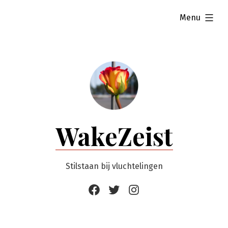
Ga
uitgevouwen
Menu
naar
de
inhoud
WakeZeist
Stilstaan bij vluchtelingen
Facebook
Twitter
Instagram