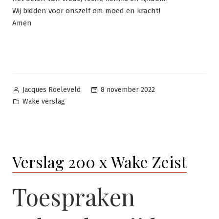
Wij bidden voor onszelf om moed en kracht!
Amen
Geplaatst
8 november 2022
Jacques Roeleveld
door
Geplaatst
Wake verslag
in
Verslag 200 x Wake Zeist
Toespraken