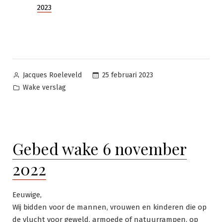
2023
Geplaatst
25 februari 2023
Jacques Roeleveld
door
Geplaatst
Wake verslag
in
Gebed wake 6 november
2022
Eeuwige,
Wij bidden voor de mannen, vrouwen en kinderen die op
de vlucht voor geweld, armoede of natuurrampen, op