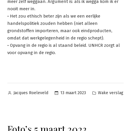
meer zelf weggaan. Argument is: als ik wegga kom ik er
nooit meer in.
• Het zou ethisch beter zijn als we een eerlijke
handelspolitiek zouden hebben (niet alleen
grondstoffen importeren, maar ook eindproducten,
omdat dat werkgelegenheid in de regio schept).
• Opvang in de regio is al staand beleid. UNHCR zorgt al
voor opvang in de regio.
Geplaatst
Geplaatst
13 maart 2023
Wake verslag
Jacques Roeleveld
door
in
Foto’s 5 maart 2023