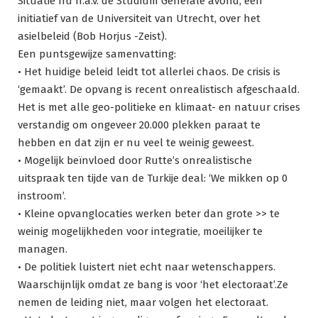
Situatie nu n.a.v. de Studium Generale avond, een
initiatief van de Universiteit van Utrecht, over het
asielbeleid (Bob Horjus -Zeist).
Een puntsgewijze samenvatting:
• Het huidige beleid leidt tot allerlei chaos. De crisis is
‘gemaakt’. De opvang is recent onrealistisch afgeschaald.
Het is met alle geo-politieke en klimaat- en natuur crises
verstandig om ongeveer 20.000 plekken paraat te
hebben en dat zijn er nu veel te weinig geweest.
• Mogelijk beïnvloed door Rutte’s onrealistische
uitspraak ten tijde van de Turkije deal: ‘We mikken op 0
instroom’.
• Kleine opvanglocaties werken beter dan grote >> te
weinig mogelijkheden voor integratie, moeilijker te
managen.
• De politiek luistert niet echt naar wetenschappers.
Waarschijnlijk omdat ze bang is voor ‘het electoraat’.Ze
nemen de leiding niet, maar volgen het electoraat.