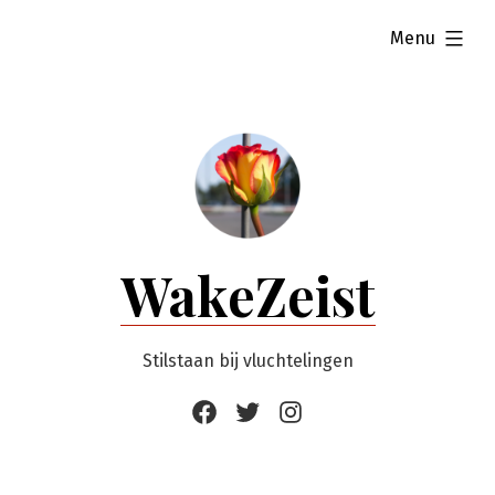
Ga
uitgevouwen
Menu
naar
de
inhoud
WakeZeist
Stilstaan bij vluchtelingen
Facebook
Twitter
Instagram