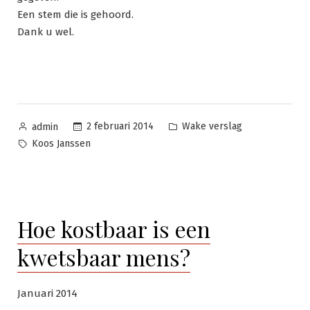
Een stem die is gehoord.
Dank u wel.
Geplaatst
Geplaatst
2 februari 2014
Wake verslag
admin
door
in
Tags:
Koos Janssen
Hoe kostbaar is een
kwetsbaar mens?
Januari 2014