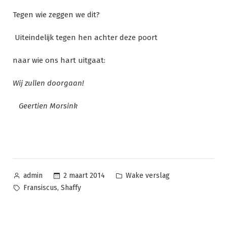
Tegen wie zeggen we dit?
Uiteindelijk tegen hen achter deze poort
naar wie ons hart uitgaat:
Wij zullen doorgaan!
Geertien Morsink
Geplaatst
Geplaatst
2 maart 2014
Wake verslag
admin
door
in
Tags:
,
Fransiscus
Shaffy