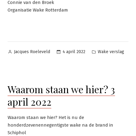
Connie van den Broek
Organisatie Wake Rotterdam
Geplaatst
Geplaatst
4 april 2022
Wake verslag
Jacques Roeleveld
door
in
Waarom staan we hier? 3
april 2022
Waarom staan we hier? Het is nu de
honderdzevenennegentigste wake na de brand in
Schiphol