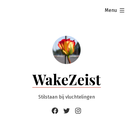
Ga
uitgevouwen
Menu
naar
de
inhoud
WakeZeist
Stilstaan bij vluchtelingen
Facebook
Twitter
Instagram