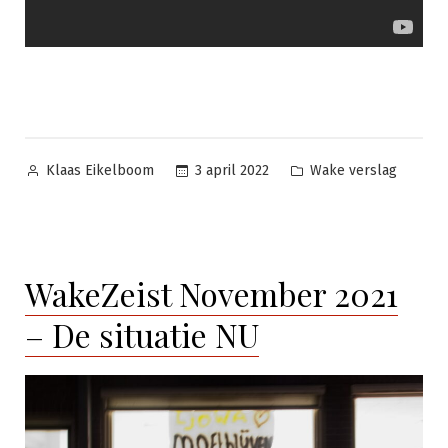
Geplaatst
Geplaatst
3 april 2022
Wake verslag
Klaas Eikelboom
door
in
WakeZeist November 2021
– De situatie NU